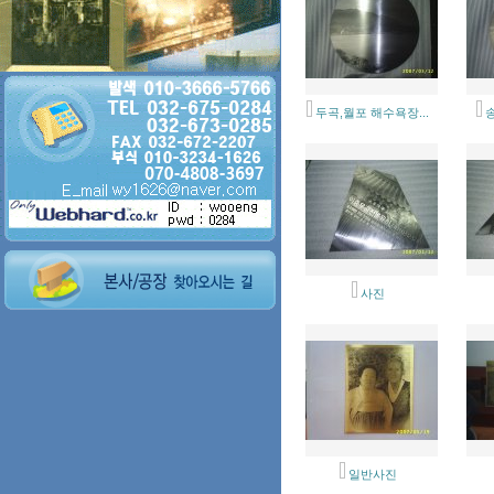
두곡,월포 해수욕장...
사진
일반사진